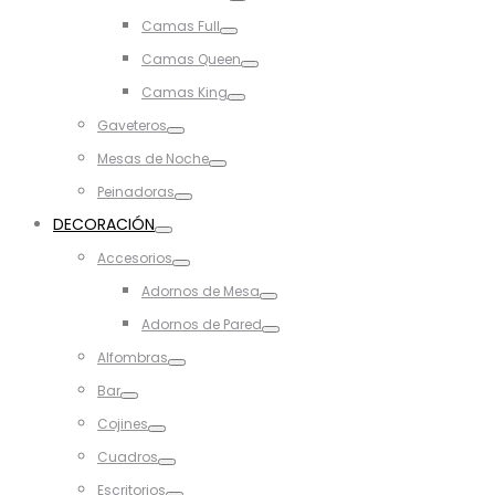
Toggle
Camas Full
Toggle
Camas Queen
Toggle
Camas King
Toggle
Gaveteros
Toggle
Mesas de Noche
Toggle
Peinadoras
Toggle
DECORACIÓN
Toggle
Accesorios
Toggle
Adornos de Mesa
Toggle
Adornos de Pared
Toggle
Alfombras
Toggle
Bar
Toggle
Cojines
Toggle
Cuadros
Toggle
Escritorios