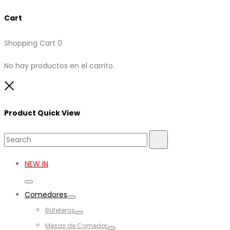
Cart
Shopping Cart
0
No hay productos en el carrito.
Close
Product Quick View
Search
Search
for:
NEW IN
Toggle
Comedores
Toggle
Bufeteras
Toggle
Mesas de Comedor