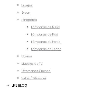
Espejos
Green
Lámparas
Lámparas de Mesa
Lámparas de Piso
Lámparas de Pared
Lámparas de Techo
Libreros
Muebles de TV
Ottomanes / Bench
Velas / Difusores
LIFE BLOG