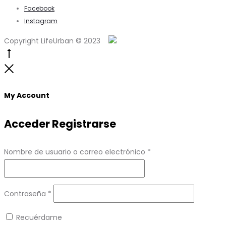
Facebook
Instagram
Copyright LifeUrban © 2023
Go
to
Close
top
My Account
Acceder
Registrarse
Obligatorio
Nombre de usuario o correo electrónico
*
Obligatorio
Contraseña
*
Recuérdame