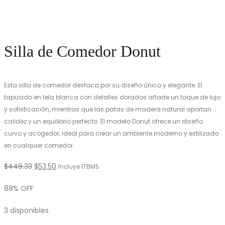
Silla de Comedor Donut
Esta silla de comedor destaca por su diseño único y elegante. El
tapizado en tela blanca con detalles dorados añade un toque de lujo
y sofisticación, mientras que las patas de madera natural aportan
calidez y un equilibrio perfecto. El modelo Donut ofrece un diseño
curvo y acogedor, ideal para crear un ambiente moderno y estilizado
en cualquier comedor.
El
El
$
448.33
$
53.50
Incluye ITBMS.
precio
precio
88% OFF
original
actual
3 disponibles
era:
es: