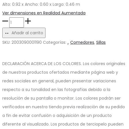
$448.33.
$53.50.
Alto: 0.92 x Ancho: 0.60 x Largo: 0.46 m
Ver dimensiones en Realidad Aumentada
Silla
de
Añadir al carrito
Comedor
SKU:
2003090001190
Categorías:
.
,
Comedores
,
Sillas
Donut
cantidad
DECLARACIÓN ACERCA DE LOS COLORES. Los colores originales
de nuestros productos ofertados mediante página web y
redes sociales en general, pueden presentar variaciones
respecto a su tonalidad en las fotografías debido a la
resolución de su pantalla o monitor. Los colores podrán ser
verificados en nuestra tienda previa realización de su pedido
a fin de evitar confusión o adquisición de un producto
diferente al visualizado. Los productos de terciopelo pueden