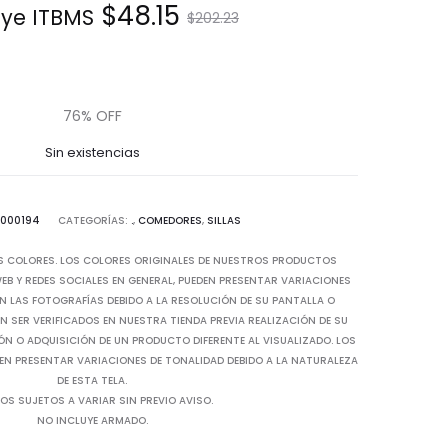
El
El
$
48.15
uye ITBMS.
$
202.23
precio
precio
actual
original
76% OFF
Sin existencias
es:
era:
$48.15.
$202.23.
0000194
CATEGORÍAS:
.
,
COMEDORES
,
SILLAS
S COLORES. LOS COLORES ORIGINALES DE NUESTROS PRODUCTOS
B Y REDES SOCIALES EN GENERAL, PUEDEN PRESENTAR VARIACIONES
N LAS FOTOGRAFÍAS DEBIDO A LA RESOLUCIÓN DE SU PANTALLA O
 SER VERIFICADOS EN NUESTRA TIENDA PREVIA REALIZACIÓN DE SU
IÓN O ADQUISICIÓN DE UN PRODUCTO DIFERENTE AL VISUALIZADO. LOS
EN PRESENTAR VARIACIONES DE TONALIDAD DEBIDO A LA NATURALEZA
DE ESTA TELA.
OS SUJETOS A VARIAR SIN PREVIO AVISO.
NO INCLUYE ARMADO.