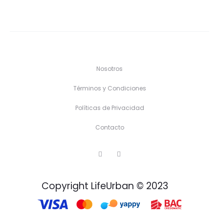
Nosotros
Términos y Condiciones
Políticas de Privacidad
Contacto
F
I
a
n
c
s
e
t
b
a
Copyright LifeUrban © 2023
o
g
o
r
k
a
m