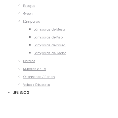
Espejos
Green
Lámparas
Lámparas de Mesa
Lámparas de Piso
Lámparas de Pared
Lámparas de Techo
Libreros
Muebles de TV
Ottomanes / Bench
Velas / Difusores
LIFE BLOG