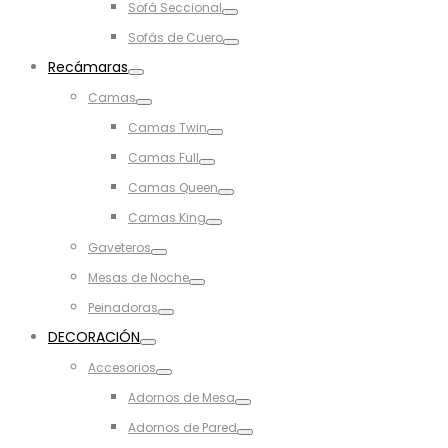
Sofá Seccional
Toggle
Sofás de Cuero
Toggle
Recámaras
Toggle
Camas
Toggle
Camas Twin
Toggle
Camas Full
Toggle
Camas Queen
Toggle
Camas King
Toggle
Gaveteros
Toggle
Mesas de Noche
Toggle
Peinadoras
Toggle
DECORACIÓN
Toggle
Accesorios
Toggle
Adornos de Mesa
Toggle
Adornos de Pared
Toggle