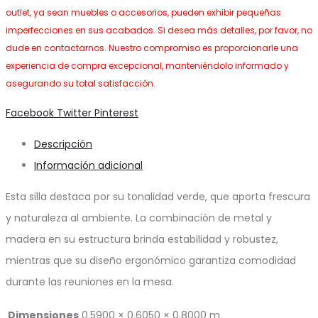
outlet, ya sean muebles o accesorios, pueden exhibir pequeñas
imperfecciones en sus acabados. Si desea más detalles, por favor, no
dude en contactarnos. Nuestro compromiso es proporcionarle una
experiencia de compra excepcional, manteniéndolo informado y
asegurando su total satisfacción.
Share
Facebook
Twitter
Pinterest
Descripción
Información adicional
Esta silla destaca por su tonalidad verde, que aporta frescura
y naturaleza al ambiente. La combinación de metal y
madera en su estructura brinda estabilidad y robustez,
mientras que su diseño ergonómico garantiza comodidad
durante las reuniones en la mesa.
Dimensiones
0.5900 × 0.6050 × 0.8000 m