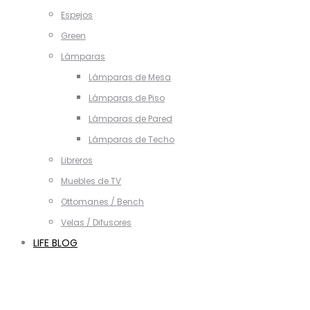
Espejos
Green
Lámparas
Lámparas de Mesa
Lámparas de Piso
Lámparas de Pared
Lámparas de Techo
Libreros
Muebles de TV
Ottomanes / Bench
Velas / Difusores
LIFE BLOG