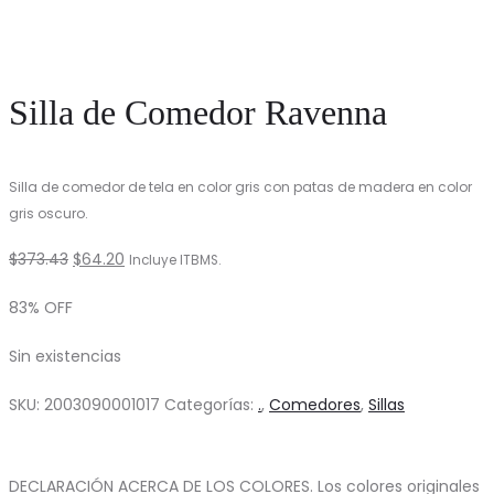
Silla de Comedor Ravenna
Silla de comedor de tela en color gris con patas de madera en color
gris oscuro.
El
El
$
373.43
$
64.20
Incluye ITBMS.
precio
precio
83% OFF
original
actual
Sin existencias
era:
es:
$373.43.
$64.20.
SKU:
2003090001017
Categorías:
.
,
Comedores
,
Sillas
DECLARACIÓN ACERCA DE LOS COLORES. Los colores originales