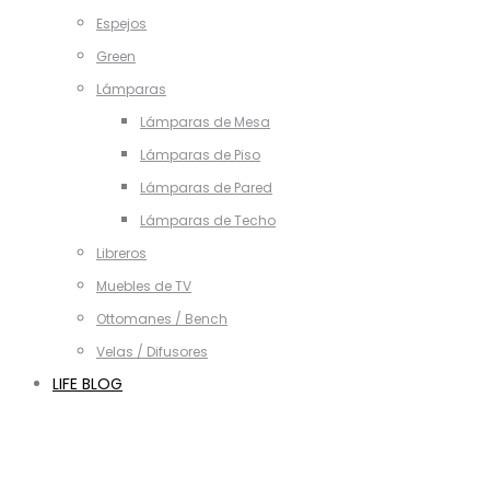
Espejos
Green
Lámparas
Lámparas de Mesa
Lámparas de Piso
Lámparas de Pared
Lámparas de Techo
Libreros
Muebles de TV
Ottomanes / Bench
Velas / Difusores
LIFE BLOG