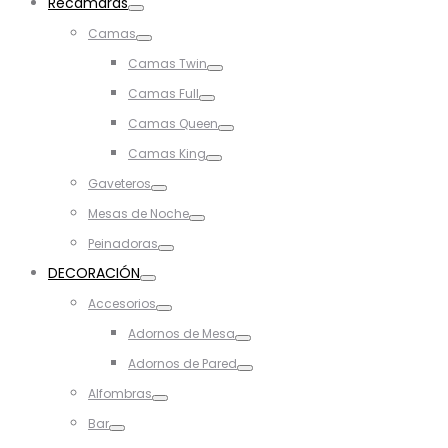
Recámaras
Toggle
Camas
Toggle
Camas Twin
Toggle
Camas Full
Toggle
Camas Queen
Toggle
Camas King
Toggle
Gaveteros
Toggle
Mesas de Noche
Toggle
Peinadoras
Toggle
DECORACIÓN
Toggle
Accesorios
Toggle
Adornos de Mesa
Toggle
Adornos de Pared
Toggle
Alfombras
Toggle
Bar
Toggle