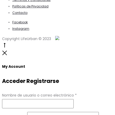
Políticas de Privacidad
Contacto
Facebook
Instagram
Copyright LifeUrban © 2023
Go
to
Close
top
My Account
Acceder
Registrarse
Obligatorio
Nombre de usuario o correo electrónico
*