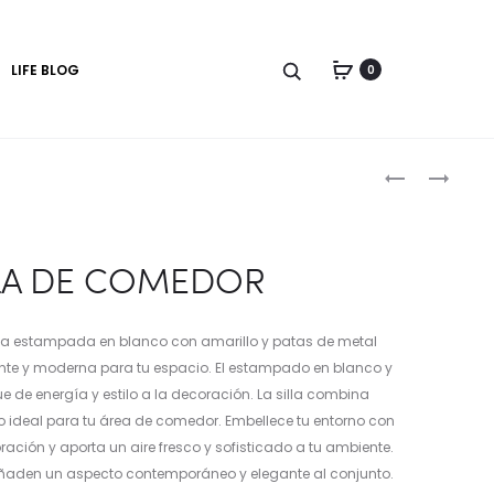
LIFE BLOG
0
Produc
SILLA
SILLA
DE
DE
naviga
COMEDOR
COMEDOR
ARC
IRON
LA DE COMEDOR
ela estampada en blanco con amarillo y patas de metal
ante y moderna para tu espacio. El estampado en blanco y
 de energía y estilo a la decoración. La silla combina
 ideal para tu área de comedor. Embellece tu entorno con
oración y aporta un aire fresco y sofisticado a tu ambiente.
ñaden un aspecto contemporáneo y elegante al conjunto.