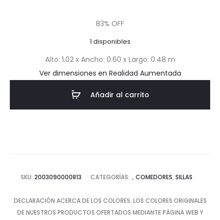
precio
precio
83% OFF
actual
original
1 disponibles
es:
era:
Alto: 1.02 x Ancho: 0.60 x Largo: 0.48 m
Ver dimensiones en Realidad Aumentada
$53.50.
$319.93.
Añadir al carrito
SKU:
2003090000813
CATEGORÍAS:
.
,
COMEDORES
,
SILLAS
DECLARACIÓN ACERCA DE LOS COLORES. LOS COLORES ORIGINALES
DE NUESTROS PRODUCTOS OFERTADOS MEDIANTE PÁGINA WEB Y