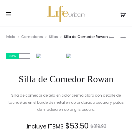
Prod
SILLA
SILLA
Inicio
Comedores
Sillas
Silla de Comedor Rowan
DE
DE
navig
COMEDO
COMEDO
83%
Silla de Comedor Rowan
Silla de comedor de tela en color crema claro con detalle de
tachuelas en el borde de metal en color dorado oscuro, y patas
de madera en color gris oscuro.
El
El
$
53.50
Incluye ITBMS.
$
319.93