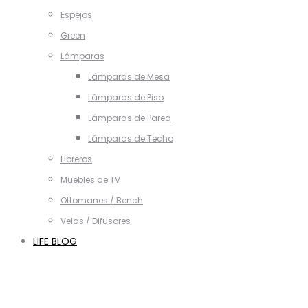
Espejos
Green
Lámparas
Lámparas de Mesa
Lámparas de Piso
Lámparas de Pared
Lámparas de Techo
Libreros
Muebles de TV
Ottomanes / Bench
Velas / Difusores
LIFE BLOG