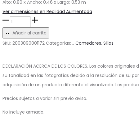
Alto: 0.80 x Ancho: 0.46 x Largo: 0.53 m
Ver dimensiones en Realidad Aumentada
Silla
de
Añadir al carrito
Comedor
SKU:
2003090001172
Categorías:
.
,
Comedores
,
Sillas
Vittoria
cantidad
DECLARACIÓN ACERCA DE LOS COLORES. Los colores originales d
su tonalidad en las fotografías debido a la resolución de su pa
adquisición de un producto diferente al visualizado. Los produ
Precios sujetos a variar sin previo aviso.
No incluye armado.