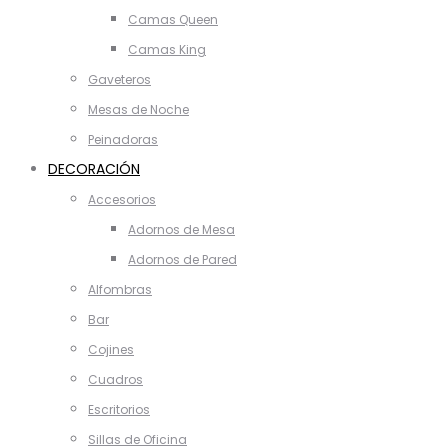
Camas Queen
Camas King
Gaveteros
Mesas de Noche
Peinadoras
DECORACIÓN
Accesorios
Adornos de Mesa
Adornos de Pared
Alfombras
Bar
Cojines
Cuadros
Escritorios
Sillas de Oficina