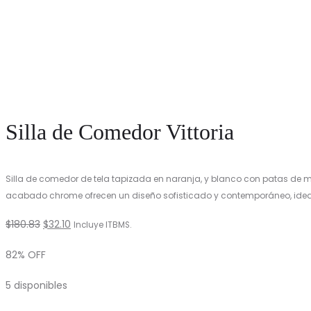
Silla de Comedor Vittoria
Silla de comedor de tela tapizada en naranja, y blanco con patas de 
acabado chrome ofrecen un diseño sofisticado y contemporáneo, ideal
El
El
$
180.83
$
32.10
Incluye ITBMS.
precio
precio
82% OFF
original
actual
5 disponibles
era:
es:
$180.83.
$32.10.