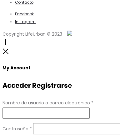
Contacto
Facebook
Instagram
Copyright LifeUrban © 2023
Go
to
Close
top
My Account
Acceder
Registrarse
Obligatorio
Nombre de usuario o correo electrónico
*
Obligatorio
Contraseña
*