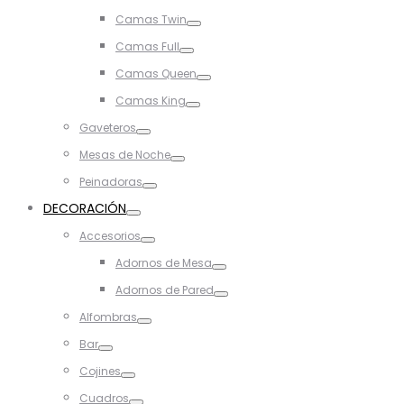
Toggle
Camas Twin
Toggle
Camas Full
Toggle
Camas Queen
Toggle
Camas King
Toggle
Gaveteros
Toggle
Mesas de Noche
Toggle
Peinadoras
Toggle
DECORACIÓN
Toggle
Accesorios
Toggle
Adornos de Mesa
Toggle
Adornos de Pared
Toggle
Alfombras
Toggle
Bar
Toggle
Cojines
Toggle
Cuadros