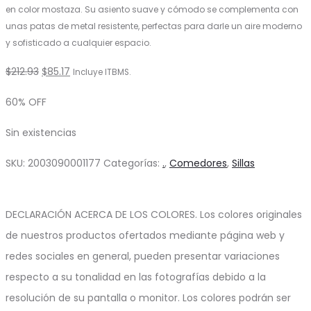
en color mostaza. Su asiento suave y cómodo se complementa con
unas patas de metal resistente, perfectas para darle un aire moderno
y sofisticado a cualquier espacio.
El
El
$
212.93
$
85.17
Incluye ITBMS.
precio
precio
60% OFF
original
actual
Sin existencias
era:
es:
$212.93.
$85.17.
SKU:
2003090001177
Categorías:
.
,
Comedores
,
Sillas
DECLARACIÓN ACERCA DE LOS COLORES. Los colores originales
de nuestros productos ofertados mediante página web y
redes sociales en general, pueden presentar variaciones
respecto a su tonalidad en las fotografías debido a la
resolución de su pantalla o monitor. Los colores podrán ser