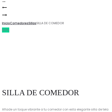
SILLA
Product
SILLA
DE
navigation
DE
Inicio
COMEDOR
Comedores
Sillas
SILLA DE COMEDOR
60%
COMEDOR
APNEA
SILLA DE COMEDOR
Añade un toque vibrante a tu comedor con esta elegante silla de tela