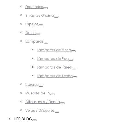
Toggle
Escritorios
Toggle
Sillas de Oficina
Toggle
Espejos
Toggle
Green
Toggle
Lámparas
Toggle
Lámparas de Mesa
Toggle
Lámparas de Piso
Toggle
Lámparas de Pared
Toggle
Lámparas de Techo
Toggle
Libreros
Toggle
Muebles de TV
Toggle
Ottomanes / Bench
Toggle
Velas / Difusores
Toggle
LIFE BLOG
Toggle