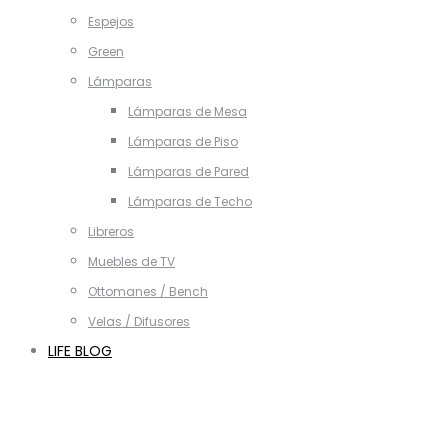
Espejos
Green
Lámparas
Lámparas de Mesa
Lámparas de Piso
Lámparas de Pared
Lámparas de Techo
Libreros
Muebles de TV
Ottomanes / Bench
Velas / Difusores
LIFE BLOG