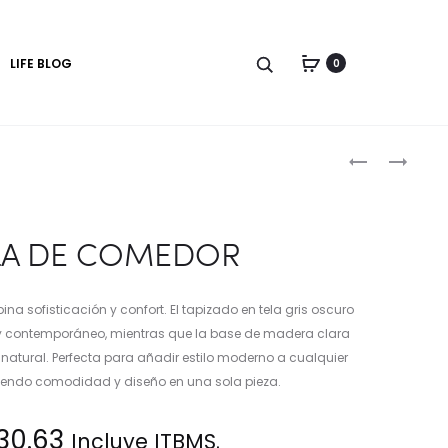
LIFE BLOG
0
Produc
SILLA
SILLA
DE
DE
naviga
COMEDOR
COMEDOR
EMMA
DUKE
LA DE COMEDOR
na sofisticación y confort. El tapizado en tela gris oscuro
y contemporáneo, mientras que la base de madera clara
 natural. Perfecta para añadir estilo moderno a cualquier
iendo comodidad y diseño en una sola pieza.
30.63
Incluye ITBMS.