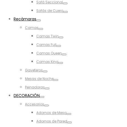
Sofá Seccional
Toggle
Sofás de Cuero
Toggle
Recámaras
Toggle
Camas
Toggle
Camas Twin
Toggle
Camas Full
Toggle
Camas Queen
Toggle
Camas King
Toggle
Gaveteros
Toggle
Mesas de Noche
Toggle
Peinadoras
Toggle
DECORACIÓN
Toggle
Accesorios
Toggle
Adornos de Mesa
Toggle
Adornos de Pared
Toggle