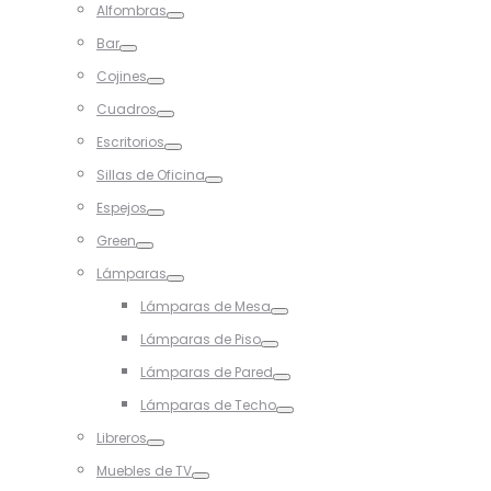
Alfombras
Toggle
Bar
Toggle
Cojines
Toggle
Cuadros
Toggle
Escritorios
Toggle
Sillas de Oficina
Toggle
Espejos
Toggle
Green
Toggle
Lámparas
Toggle
Lámparas de Mesa
Toggle
Lámparas de Piso
Toggle
Lámparas de Pared
Toggle
Lámparas de Techo
Toggle
Libreros
Toggle
Muebles de TV
Toggle