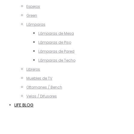
Espejos
Green
Lámparas
Lámparas de Mesa
Lámparas de Piso
Lámparas de Pared
Lámparas de Techo
Libreros
Muebles de TV
Ottomanes / Bench
Velas / Difusores
LIFE BLOG