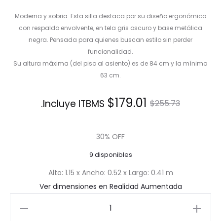
Moderna y sobria. Esta silla destaca por su diseño ergonómico
con respaldo envolvente, en tela gris oscuro y base metálica
negra. Pensada para quienes buscan estilo sin perder
funcionalidad.
Su altura máxima (del piso al asiento) es de 84 cm y la mínima
63 cm.
El
El
$
179.01
Incluye ITBMS.
$
255.73
precio
precio
30% OFF
actual
original
9 disponibles
es:
era:
Alto: 1.15 x Ancho: 0.52 x Largo: 0.41 m
Ver dimensiones en Realidad Aumentada
$179.01.
$255.73.
Silla
de