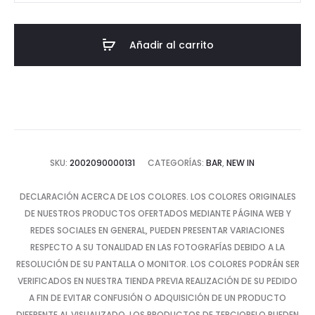
Bar
Sylvia
Añadir al carrito
cantidad
SKU:
2002090000131
CATEGORÍAS:
BAR
,
NEW IN
DECLARACIÓN ACERCA DE LOS COLORES. LOS COLORES ORIGINALES
DE NUESTROS PRODUCTOS OFERTADOS MEDIANTE PÁGINA WEB Y
REDES SOCIALES EN GENERAL, PUEDEN PRESENTAR VARIACIONES
RESPECTO A SU TONALIDAD EN LAS FOTOGRAFÍAS DEBIDO A LA
RESOLUCIÓN DE SU PANTALLA O MONITOR. LOS COLORES PODRÁN SER
VERIFICADOS EN NUESTRA TIENDA PREVIA REALIZACIÓN DE SU PEDIDO
A FIN DE EVITAR CONFUSIÓN O ADQUISICIÓN DE UN PRODUCTO
DIFERENTE AL VISUALIZADO. LOS PRODUCTOS DE TERCIOPELO PUEDEN