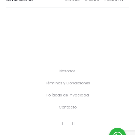
Nosotros
Términos y Condiciones
Políticas de Privacidad
Contacto
F
I
a
n
c
s