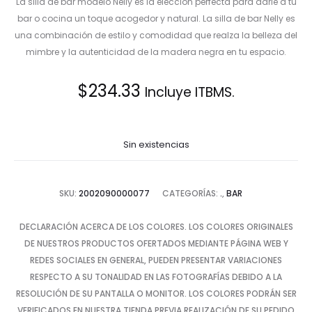
La silla de bar modelo Nelly es la elección perfecta para darle a tu
bar o cocina un toque acogedor y natural. La silla de bar Nelly es
una combinación de estilo y comodidad que realza la belleza del
mimbre y la autenticidad de la madera negra en tu espacio.
$
234.33
Incluye ITBMS.
Sin existencias
SKU:
2002090000077
CATEGORÍAS:
.
,
BAR
DECLARACIÓN ACERCA DE LOS COLORES. LOS COLORES ORIGINALES
DE NUESTROS PRODUCTOS OFERTADOS MEDIANTE PÁGINA WEB Y
REDES SOCIALES EN GENERAL, PUEDEN PRESENTAR VARIACIONES
RESPECTO A SU TONALIDAD EN LAS FOTOGRAFÍAS DEBIDO A LA
RESOLUCIÓN DE SU PANTALLA O MONITOR. LOS COLORES PODRÁN SER
VERIFICADOS EN NUESTRA TIENDA PREVIA REALIZACIÓN DE SU PEDIDO