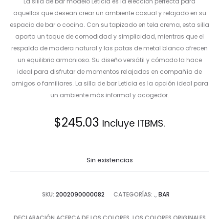
La silla de bar modelo Leticia es la elección perfecta para
aquellos que desean crear un ambiente casual y relajado en su
espacio de bar o cocina. Con su tapizado en tela crema, esta silla
aporta un toque de comodidad y simplicidad, mientras que el
respaldo de madera natural y las patas de metal blanco ofrecen
un equilibrio armonioso. Su diseño versátil y cómodo la hace
ideal para disfrutar de momentos relajados en compañía de
amigos o familiares. La silla de bar Leticia es la opción ideal para
un ambiente más informal y acogedor.
$
245.03
Incluye ITBMS.
Sin existencias
SKU:
2002090000082
CATEGORÍAS:
.
,
BAR
DECLARACIÓN ACERCA DE LOS COLORES. LOS COLORES ORIGINALES