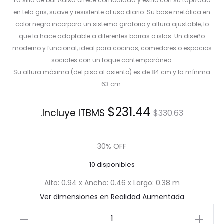
La silla de bar Adisa ofrece comodidad y estilo con su tapizado
en tela gris, suave y resistente al uso diario. Su base metálica en
color negro incorpora un sistema giratorio y altura ajustable, lo
que la hace adaptable a diferentes barras o islas. Un diseño
moderno y funcional, ideal para cocinas, comedores o espacios
sociales con un toque contemporáneo.
Su altura máxima (del piso al asiento) es de 84 cm y la mínima
63 cm.
El
El
$
231.44
Incluye ITBMS.
$
330.63
precio
precio
30% OFF
actual
original
10 disponibles
es:
era:
Alto: 0.94 x Ancho: 0.46 x Largo: 0.38 m
Ver dimensiones en Realidad Aumentada
$231.44.
$330.63.
Silla