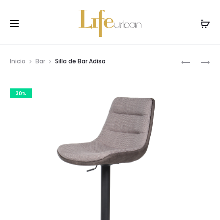
Prod
SILLA
SILLA
Inicio
Bar
Silla de Bar Adisa
DE
DE
navig
BAR
BAR
30%
SYLVIA
LUCY