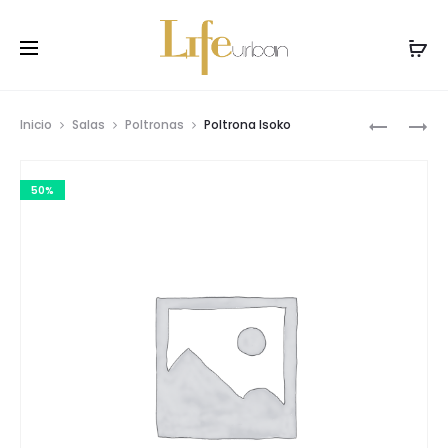
Prod
POLTRON
POLTRON
Inicio
Salas
Poltronas
Poltrona Isoko
ISOKO
LIGNA
navig
50%