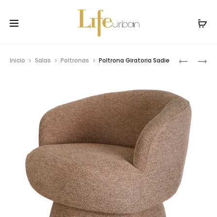
Prod
POLTRON
SILLA
Inicio
Salas
Poltronas
Poltrona Giratoria Sadie
GIRATOR
DE
navig
SADIE
COMEDO
VIVIAN