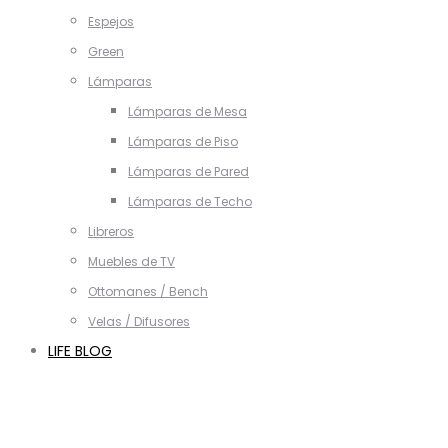
Espejos
Green
Lámparas
Lámparas de Mesa
Lámparas de Piso
Lámparas de Pared
Lámparas de Techo
Libreros
Muebles de TV
Ottomanes / Bench
Velas / Difusores
LIFE BLOG