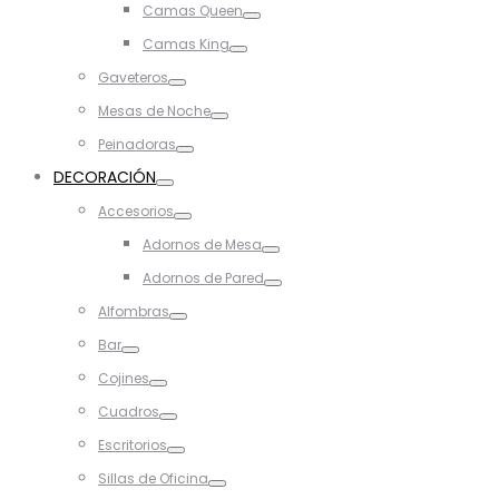
Camas Queen
Toggle
Camas King
Toggle
Gaveteros
Toggle
Mesas de Noche
Toggle
Peinadoras
Toggle
DECORACIÓN
Toggle
Accesorios
Toggle
Adornos de Mesa
Toggle
Adornos de Pared
Toggle
Alfombras
Toggle
Bar
Toggle
Cojines
Toggle
Cuadros
Toggle
Escritorios
Toggle
Sillas de Oficina
Toggle