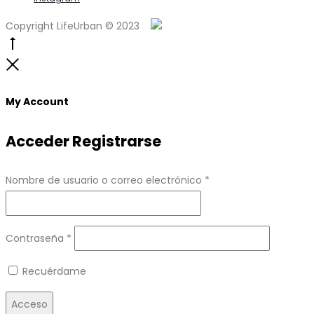
Copyright LifeUrban © 2023
Go
to
Close
top
My Account
Acceder
Registrarse
Obligatorio
Nombre de usuario o correo electrónico
*
Obligatorio
Contraseña
*
Recuérdame
Acceso