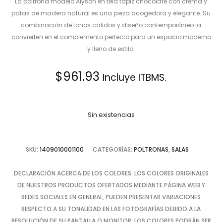
La poltrona modelo Alyson en tela tapiz chocolate con crema y
patas de madera natural es una pieza acogedora y elegante. Su
combinación de tonos cálidos y diseño contemporáneo la
convierten en el complemento perfecto para un espacio moderno
y lleno de estilo.
$
961.93
Incluye ITBMS.
Sin existencias
SKU:
1409010001100
CATEGORÍAS:
POLTRONAS
,
SALAS
DECLARACIÓN ACERCA DE LOS COLORES. LOS COLORES ORIGINALES
DE NUESTROS PRODUCTOS OFERTADOS MEDIANTE PÁGINA WEB Y
REDES SOCIALES EN GENERAL, PUEDEN PRESENTAR VARIACIONES
RESPECTO A SU TONALIDAD EN LAS FOTOGRAFÍAS DEBIDO A LA
RESOLUCIÓN DE SU PANTALLA O MONITOR. LOS COLORES PODRÁN SER