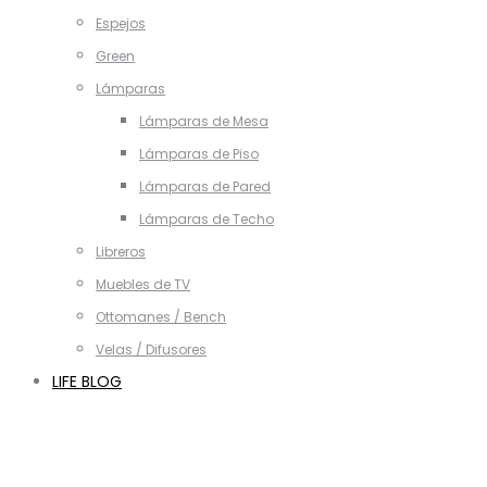
Espejos
Green
Lámparas
Lámparas de Mesa
Lámparas de Piso
Lámparas de Pared
Lámparas de Techo
Libreros
Muebles de TV
Ottomanes / Bench
Velas / Difusores
LIFE BLOG