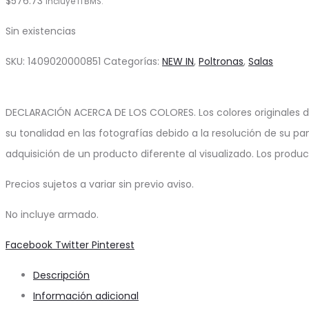
$
576.73
Incluye ITBMS.
Sin existencias
SKU:
1409020000851
Categorías:
NEW IN
,
Poltronas
,
Salas
DECLARACIÓN ACERCA DE LOS COLORES. Los colores originales d
su tonalidad en las fotografías debido a la resolución de su pa
adquisición de un producto diferente al visualizado. Los produ
Precios sujetos a variar sin previo aviso.
No incluye armado.
Share
Facebook
Twitter
Pinterest
Descripción
Información adicional