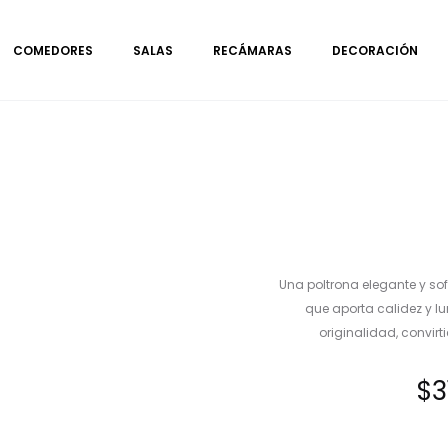
COMEDORES
SALAS
RECÁMARAS
DECORACIÓN
Una poltrona elegante y sof
que aporta calidez y l
originalidad, convir
$
3