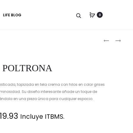
LIFE BLOG
0
Produc
POLTRONA
POLTRONA
GIRATORIA
GIRATORIA
naviga
POLTRONA
isticada, tapizada en tela crema con hilos en color grises
uminosidad. Su diseño interesante añade un toque de
tiéndola en una pieza única para cualquier espacio.
19.93
Incluye ITBMS.