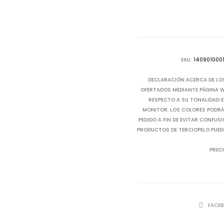
SKU:
140901000
DECLARACIÓN ACERCA DE LO
OFERTADOS MEDIANTE PÁGINA WE
RESPECTO A SU TONALIDAD E
MONITOR. LOS COLORES PODRÁN
PEDIDO A FIN DE EVITAR CONFUS
PRODUCTOS DE TERCIOPELO PUED
PRECI
SHARE
FACE