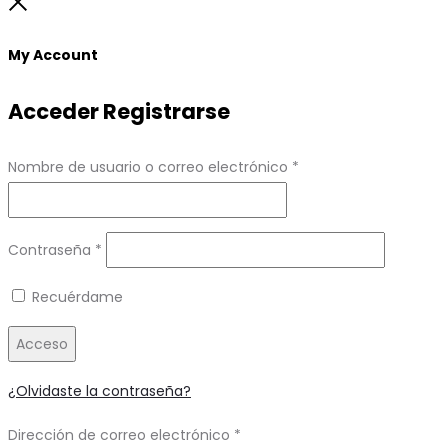
to
Close
top
My Account
Acceder
Registrarse
Obligatorio
Nombre de usuario o correo electrónico
*
Obligatorio
Contraseña
*
Recuérdame
Acceso
¿Olvidaste la contraseña?
Obligatorio
Dirección de correo electrónico
*