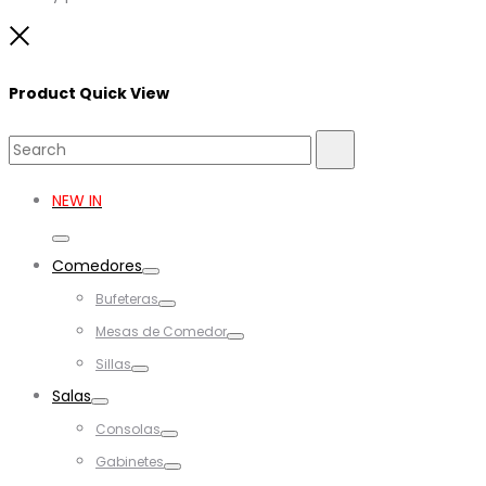
Close
Product Quick View
Search
Search
for:
NEW IN
Toggle
Comedores
Toggle
Bufeteras
Toggle
Mesas de Comedor
Toggle
Sillas
Toggle
Salas
Toggle
Consolas
Toggle
Gabinetes
Toggle