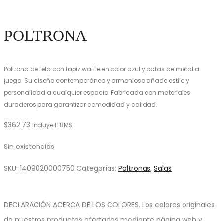
POLTRONA
Poltrona de tela con tapiz waffle en color azul y patas de metal a
juego. Su diseño contemporáneo y armonioso añade estilo y
personalidad a cualquier espacio. Fabricada con materiales
duraderos para garantizar comodidad y calidad.
$
362.73
Incluye ITBMS.
Sin existencias
SKU:
1409020000750
Categorías:
Poltronas
,
Salas
DECLARACIÓN ACERCA DE LOS COLORES. Los colores originales
de nuestros productos ofertados mediante página web y