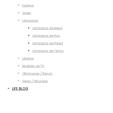
Espejos
Green
Lámparas
Lámparas de Mesa
Lámparas de Piso
Lámparas de Pared
Lámparas de Techo
Libreros
Muebles de TV
Ottomanes / Bench
Velas / Difusores
LIFE BLOG