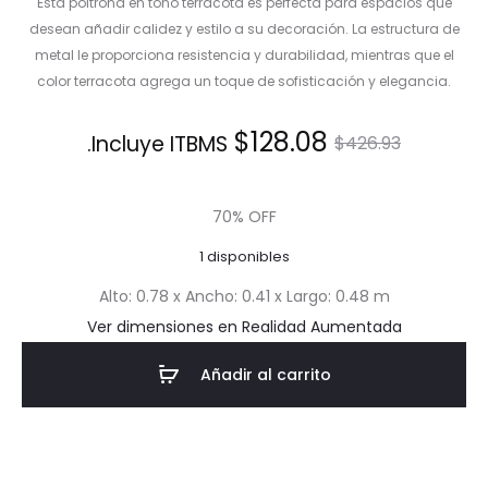
Esta poltrona en tono terracota es perfecta para espacios que
desean añadir calidez y estilo a su decoración. La estructura de
metal le proporciona resistencia y durabilidad, mientras que el
color terracota agrega un toque de sofisticación y elegancia.
El
El
$
128.08
Incluye ITBMS.
$
426.93
precio
precio
70% OFF
actual
original
1 disponibles
es:
era:
Alto: 0.78 x Ancho: 0.41 x Largo: 0.48 m
Ver dimensiones en Realidad Aumentada
$128.08.
$426.93.
Añadir al carrito