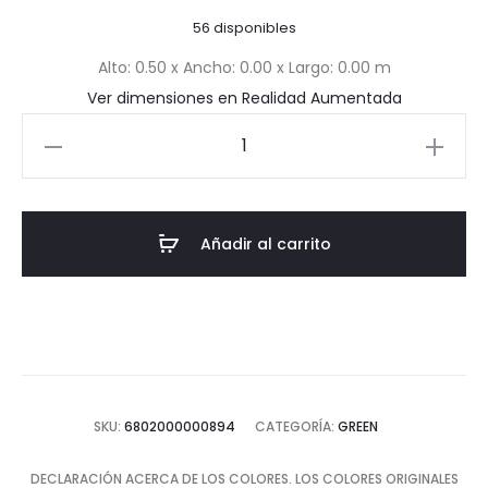
actual
original
56 disponibles
es:
era:
Alto: 0.50 x Ancho: 0.00 x Largo: 0.00 m
Ver dimensiones en Realidad Aumentada
$14.97.
$21.39.
Planta
Panel
Jardín
Vertical
Añadir al carrito
cantidad
SKU:
6802000000894
CATEGORÍA:
GREEN
DECLARACIÓN ACERCA DE LOS COLORES. LOS COLORES ORIGINALES