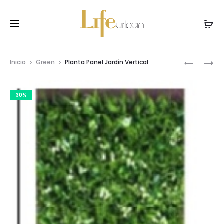
Prod
PLANTA
PLANTA
Inicio
Green
Planta Panel Jardín Vertical
CHINESE
GYPSOPH
navig
EVERGRE
ROSADA
30%
VERDE