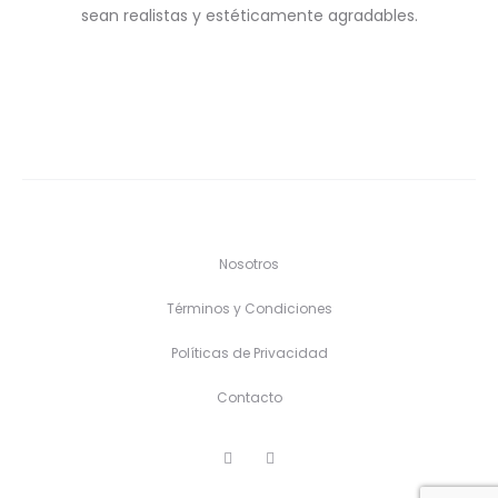
sean realistas y estéticamente agradables.
Nosotros
Términos y Condiciones
Políticas de Privacidad
Contacto
F
I
a
n
c
s