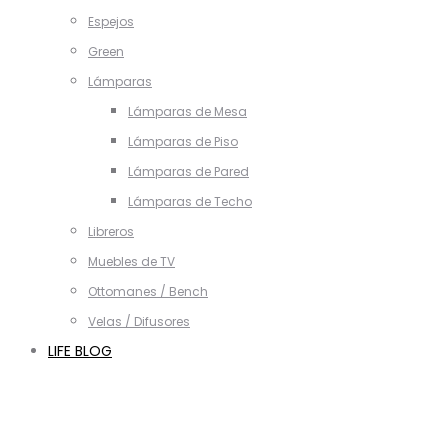
Espejos
Green
Lámparas
Lámparas de Mesa
Lámparas de Piso
Lámparas de Pared
Lámparas de Techo
Libreros
Muebles de TV
Ottomanes / Bench
Velas / Difusores
LIFE BLOG