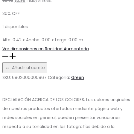
$
8.55
$
5.98
Incluye ITBMS.
precio
precio
30% OFF
original
actual
1 disponibles
era:
es:
$8.55.
$5.98.
Alto: 0.42 x Ancho: 0.00 x Largo: 0.00 m
Ver dimensiones en Realidad Aumentada
Planta
Helecho
Añadir al carrito
Amarillo
SKU:
6802000000867
Categoría:
Green
cantidad
DECLARACIÓN ACERCA DE LOS COLORES. Los colores originales
de nuestros productos ofertados mediante página web y
redes sociales en general, pueden presentar variaciones
respecto a su tonalidad en las fotografías debido a la