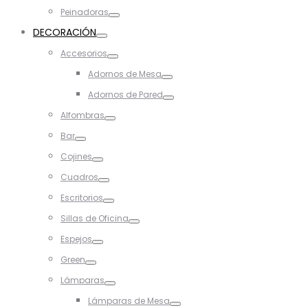
Toggle
Peinadoras
Toggle
DECORACIÓN
Toggle
Accesorios
Toggle
Adornos de Mesa
Toggle
Adornos de Pared
Toggle
Alfombras
Toggle
Bar
Toggle
Cojines
Toggle
Cuadros
Toggle
Escritorios
Toggle
Sillas de Oficina
Toggle
Espejos
Toggle
Green
Toggle
Lámparas
Toggle
Lámparas de Mesa