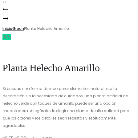
Planta
Product
PLANTAS
Dracaena
navigation
HOUTTUYNIA
Inicio
Verde
Green
Planta Helecho Amarillo
30%
Planta Helecho Amarillo
Si buscas una forma de incorporar elementos naturales a tu
decoración sin la necesidad de cuidados, una planta artificial de
helecho verde con toques de amarillo puede ser una opción
encantadora. Asegúrate de elegir una planta de alta calidad para
que los colores y los detalles sean realistas y estéticamente
agradables.
El
El