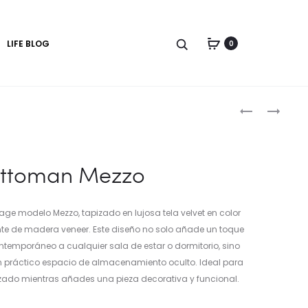
LIFE BLOG
0
Produc
OTTOMAN
RESPALDAR
MEZZO
DE
naviga
CAMA
QUEEN
ttoman Mezzo
SPARTA
e modelo Mezzo, tapizado en lujosa tela velvet en color
te de madera veneer. Este diseño no solo añade un toque
contemporáneo a cualquier sala de estar o dormitorio, sino
 práctico espacio de almacenamiento oculto. Ideal para
zado mientras añades una pieza decorativa y funcional.