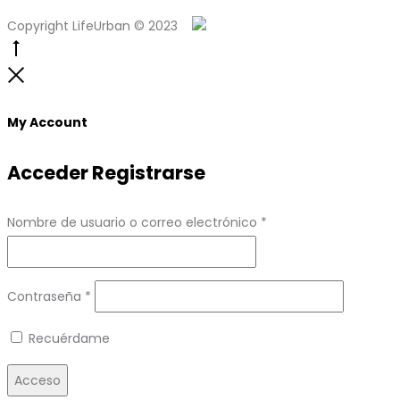
Copyright LifeUrban © 2023
Go
to
Close
top
My Account
Acceder
Registrarse
Obligatorio
Nombre de usuario o correo electrónico
*
Obligatorio
Contraseña
*
Recuérdame
Acceso