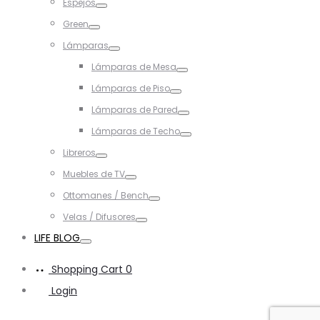
Espejos
Toggle
Green
Toggle
Lámparas
Toggle
Lámparas de Mesa
Toggle
Lámparas de Piso
Toggle
Lámparas de Pared
Toggle
Lámparas de Techo
Toggle
Libreros
Toggle
Muebles de TV
Toggle
Ottomanes / Bench
Toggle
Velas / Difusores
Toggle
LIFE BLOG
Toggle
Shopping Cart
0
Login