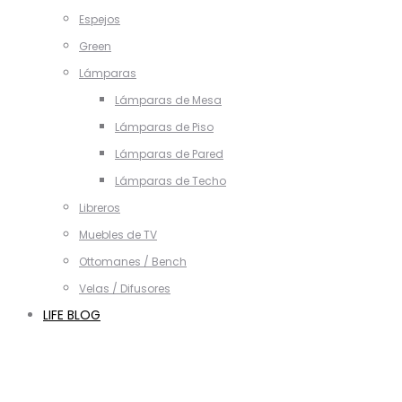
Espejos
Green
Lámparas
Lámparas de Mesa
Lámparas de Piso
Lámparas de Pared
Lámparas de Techo
Libreros
Muebles de TV
Ottomanes / Bench
Velas / Difusores
LIFE BLOG