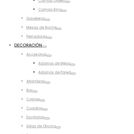
Camas Queen
Toggle
Camas King
Toggle
Gaveteros
Toggle
Mesas de Noche
Toggle
Peinadoras
Toggle
DECORACIÓN
Toggle
Accesorios
Toggle
Adornos de Mesa
Toggle
Adornos de Pared
Toggle
Alfombras
Toggle
Bar
Toggle
Cojines
Toggle
Cuadros
Toggle
Escritorios
Toggle
Sillas de Oficina
Toggle