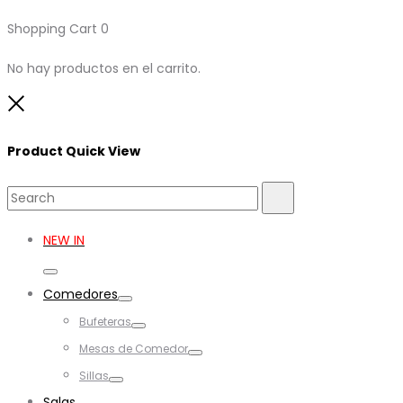
Shopping Cart
0
No hay productos en el carrito.
Close
Product Quick View
Search
Search
for:
NEW IN
Toggle
Comedores
Toggle
Bufeteras
Toggle
Mesas de Comedor
Toggle
Sillas
Toggle
Salas