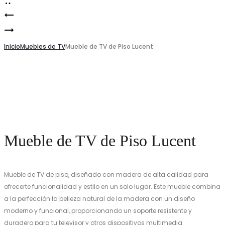
CONSOLA
Product
MESA
navigation
LATERAL
Inicio
Muebles de TV
Mueble de TV de Piso Lucent
Mueble de TV de Piso Lucent
Mueble de TV de piso, diseñado con madera de alta calidad para
ofrecerte funcionalidad y estilo en un solo lugar. Este mueble combina
a la perfección la belleza natural de la madera con un diseño
moderno y funcional, proporcionando un soporte resistente y
duradero para tu televisor y otros dispositivos multimedia.