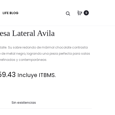
Produc
MESA
MESA
LIFE BLOG
0
LATERAL
LATERAL
naviga
SPIRO
SOUTHAMPT
sa Lateral Avila
talle. Su sobre redondo de mármol chocolate contrasta
 de metal negro, logrando una pieza perfecta para salas
refinadas y contemporáneas.
59.43
Incluye ITBMS.
Sin existencias