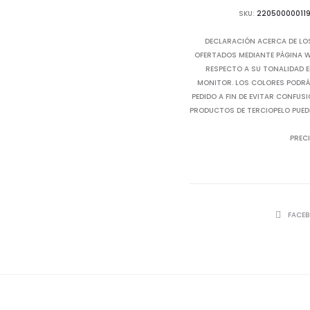
SKU:
22050000011
DECLARACIÓN ACERCA DE LO
OFERTADOS MEDIANTE PÁGINA WE
RESPECTO A SU TONALIDAD E
MONITOR. LOS COLORES PODRÁN
PEDIDO A FIN DE EVITAR CONFUS
PRODUCTOS DE TERCIOPELO PUED
PRECI
SHARE
FACE