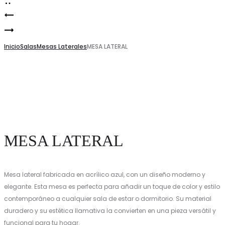
Mesa
Product
Mesa
Lateral
navigation
lateral
Inicio
Menta
Salas
Mesas Laterales
MESA LATERAL
Sunset
MESA LATERAL
Mesa lateral fabricada en acrílico azul, con un diseño moderno y
elegante. Esta mesa es perfecta para añadir un toque de color y estilo
contemporáneo a cualquier sala de estar o dormitorio. Su material
duradero y su estética llamativa la convierten en una pieza versátil y
funcional para tu hogar.