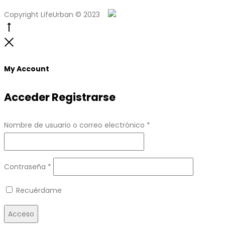
Copyright LifeUrban © 2023
Go
to
Close
top
My Account
Acceder
Registrarse
Obligatorio
Nombre de usuario o correo electrónico
*
Obligatorio
Contraseña
*
Recuérdame
Acceso