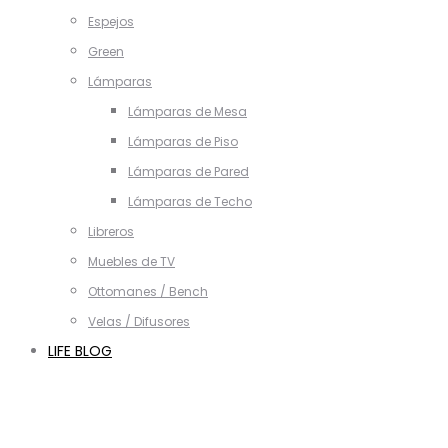
Espejos
Green
Lámparas
Lámparas de Mesa
Lámparas de Piso
Lámparas de Pared
Lámparas de Techo
Libreros
Muebles de TV
Ottomanes / Bench
Velas / Difusores
LIFE BLOG