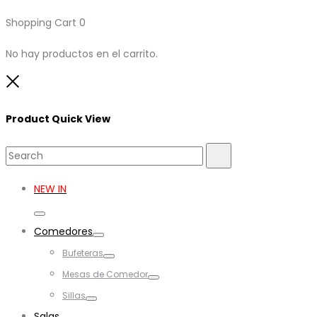
Shopping Cart
0
No hay productos en el carrito.
Close
Product Quick View
Search
Search
for:
NEW IN
Toggle
Comedores
Toggle
Bufeteras
Toggle
Mesas de Comedor
Toggle
Sillas
Toggle
Salas