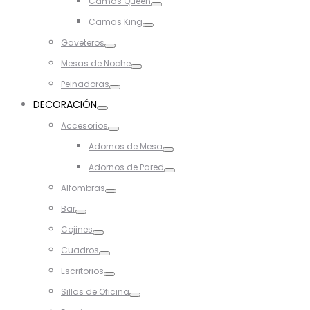
Camas Queen
Toggle
Camas King
Toggle
Gaveteros
Toggle
Mesas de Noche
Toggle
Peinadoras
Toggle
DECORACIÓN
Toggle
Accesorios
Toggle
Adornos de Mesa
Toggle
Adornos de Pared
Toggle
Alfombras
Toggle
Bar
Toggle
Cojines
Toggle
Cuadros
Toggle
Escritorios
Toggle
Sillas de Oficina
Toggle