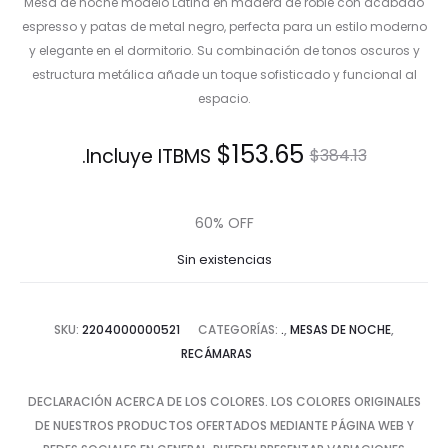
Mesa de noche modelo Latina en madera de roble con acabado
espresso y patas de metal negro, perfecta para un estilo moderno
y elegante en el dormitorio. Su combinación de tonos oscuros y
estructura metálica añade un toque sofisticado y funcional al
espacio.
El
El
$
153.65
Incluye ITBMS.
$
384.13
precio
precio
60% OFF
actual
original
Sin existencias
es:
era:
SKU:
2204000000521
CATEGORÍAS:
.
,
MESAS DE NOCHE
,
$153.65.
$384.13.
RECÁMARAS
DECLARACIÓN ACERCA DE LOS COLORES. LOS COLORES ORIGINALES
DE NUESTROS PRODUCTOS OFERTADOS MEDIANTE PÁGINA WEB Y