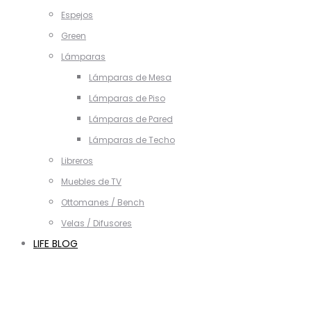
Espejos
Green
Lámparas
Lámparas de Mesa
Lámparas de Piso
Lámparas de Pared
Lámparas de Techo
Libreros
Muebles de TV
Ottomanes / Bench
Velas / Difusores
LIFE BLOG