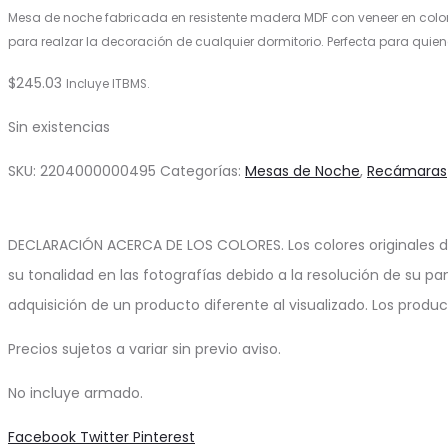
Mesa de noche fabricada en resistente madera MDF con veneer en color
para realzar la decoración de cualquier dormitorio. Perfecta para quie
$
245.03
Incluye ITBMS.
Sin existencias
SKU:
2204000000495
Categorías:
Mesas de Noche
,
Recámaras
DECLARACIÓN ACERCA DE LOS COLORES. Los colores originales d
su tonalidad en las fotografías debido a la resolución de su pa
adquisición de un producto diferente al visualizado. Los produ
Precios sujetos a variar sin previo aviso.
No incluye armado.
Share
Facebook
Twitter
Pinterest