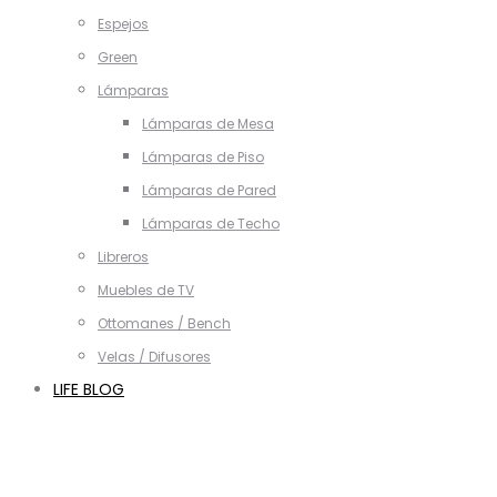
Espejos
Green
Lámparas
Lámparas de Mesa
Lámparas de Piso
Lámparas de Pared
Lámparas de Techo
Libreros
Muebles de TV
Ottomanes / Bench
Velas / Difusores
LIFE BLOG