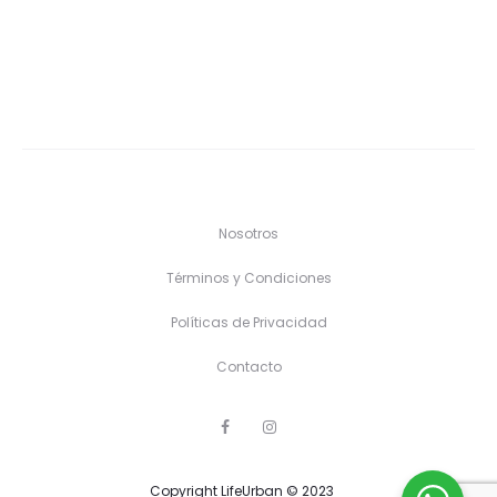
Nosotros
Términos y Condiciones
Políticas de Privacidad
Contacto
F
I
a
n
c
s
e
t
Copyright LifeUrban © 2023
b
a