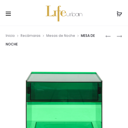
Prod
MESA
MESA
Inicio
Recámaras
Mesas de Noche
MESA DE
DE
DE
navig
NOCHE
NOCHE
NOCHE
SEQUENC