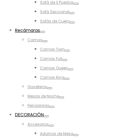
Sofá de 3 Puestos
Toggle
Sofá Seccional
Toggle
Sofás de Cuero
Toggle
Recámaras
Toggle
Camas
Toggle
Camas Twin
Toggle
Camas Full
Toggle
Camas Queen
Toggle
Camas King
Toggle
Gaveteros
Toggle
Mesas de Noche
Toggle
Peinadoras
Toggle
DECORACIÓN
Toggle
Accesorios
Toggle
Adornos de Mesa
Toggle