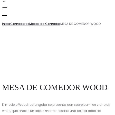
MESA
Product
MESA
DE
navigation
DE
Inicio
COMEDOR
Comedores
Mesas de Comedor
MESA DE COMEDOR WOOD
COMEDOR
WOOD
LIVING
MESA DE COMEDOR WOOD
El modelo Wood rectangular se presenta con sobre barril en vidrio off
white, que añade un toque moderno sobre una sólida base de