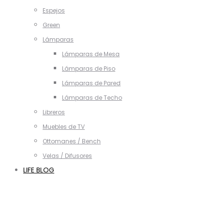
Espejos
Green
Lámparas
Lámparas de Mesa
Lámparas de Piso
Lámparas de Pared
Lámparas de Techo
Libreros
Muebles de TV
Ottomanes / Bench
Velas / Difusores
LIFE BLOG