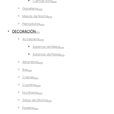
Camas King
Toggle
Gaveteros
Toggle
Mesas de Noche
Toggle
Peinadoras
Toggle
DECORACIÓN
Toggle
Accesorios
Toggle
Adornos de Mesa
Toggle
Adornos de Pared
Toggle
Alfombras
Toggle
Bar
Toggle
Cojines
Toggle
Cuadros
Toggle
Escritorios
Toggle
Sillas de Oficina
Toggle
Espejos
Toggle