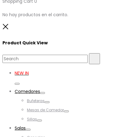
Shopping Cart
0
No hay productos en el carrito.
Close
Product Quick View
Search
Search
for:
NEW IN
Toggle
Comedores
Toggle
Bufeteras
Toggle
Mesas de Comedor
Toggle
Sillas
Toggle
Salas
Toggle