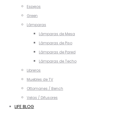
Espejos
Green
Lámparas
Lámparas de Mesa
Lámparas de Piso
Lámparas de Pared
Lámparas de Techo
Libreros
Muebles de TV
Ottomanes / Bench
Velas / Difusores
LIFE BLOG