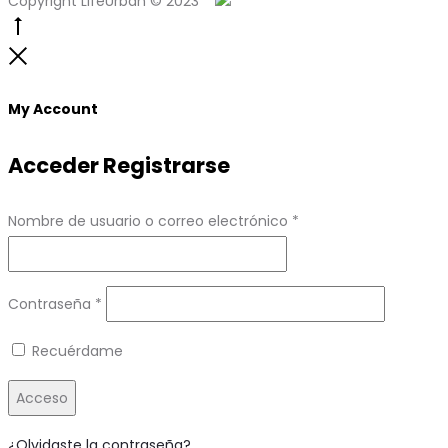
Copyright LifeUrban © 2023
Go
to
Close
top
My Account
Acceder
Registrarse
Obligatorio
Nombre de usuario o correo electrónico
*
Obligatorio
Contraseña
*
Recuérdame
Acceso
¿Olvidaste la contraseña?