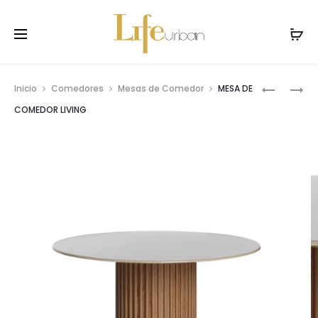
Prod
MESA
MESA
Inicio
Comedores
Mesas de Comedor
MESA DE
DE
DE
navig
COMEDOR LIVING
COMEDO
COMEDO
WIND
LIVING