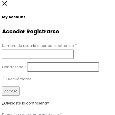
to
Close
top
My Account
Acceder
Registrarse
Obligatorio
Nombre de usuario o correo electrónico
*
Obligatorio
Contraseña
*
Recuérdame
Acceso
¿Olvidaste la contraseña?
Obligatorio
Dirección de correo electrónico
*