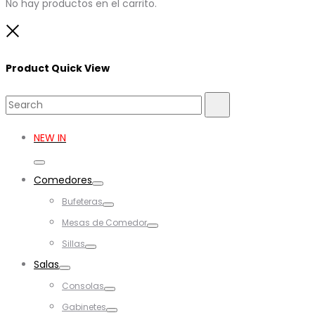
No hay productos en el carrito.
Close
Product Quick View
Search
Search
for:
NEW IN
Toggle
Comedores
Toggle
Bufeteras
Toggle
Mesas de Comedor
Toggle
Sillas
Toggle
Salas
Toggle
Consolas
Toggle
Gabinetes