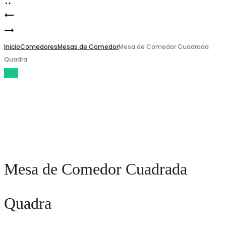
Mesa
Product
Mesa
de
navigation
de
Inicio
Comedor
Comedores
Mesas de Comedor
Mesa de Comedor Cuadrada
Quadra
Comedor
Semi-
50%
Cuadrada
Redondo
Quadra
Luna
Mesa de Comedor Cuadrada
Quadra