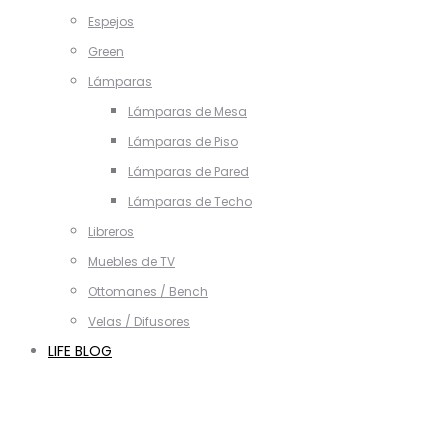
Espejos
Green
Lámparas
Lámparas de Mesa
Lámparas de Piso
Lámparas de Pared
Lámparas de Techo
Libreros
Muebles de TV
Ottomanes / Bench
Velas / Difusores
LIFE BLOG