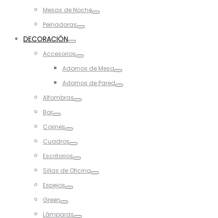
Toggle
Mesas de Noche
Toggle
Peinadoras
Toggle
DECORACIÓN
Toggle
Accesorios
Toggle
Adornos de Mesa
Toggle
Adornos de Pared
Toggle
Alfombras
Toggle
Bar
Toggle
Cojines
Toggle
Cuadros
Toggle
Escritorios
Toggle
Sillas de Oficina
Toggle
Espejos
Toggle
Green
Toggle
Lámparas