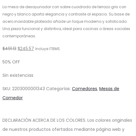
La mesa de desayunador con sobre cuadrado de terrazo gris con
negro y blanco aporta elegancia y contraste al espacio. Su base de
acero inoxidable plateado añade un toque moderno y sofisticado.
Una pieza funcional y distintiva, ideal para cocinas o áreas sociales
contemporáneas.
El
El
$
491.13
$
245.57
Incluye ITBMS.
precio
precio
50% OFF
original
actual
Sin existencias
era:
es:
$491.13.
$245.57.
SKU:
2203000001343
Categorías:
Comedores
,
Mesas de
Comedor
DECLARACIÓN ACERCA DE LOS COLORES. Los colores originales
de nuestros productos ofertados mediante página web y