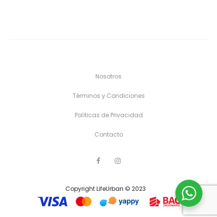
Nosotros
Términos y Condiciones
Políticas de Privacidad
Contacto
F
I
a
n
c
s
e
t
Copyright LifeUrban © 2023
b
a
o
g
o
r
k
a
m