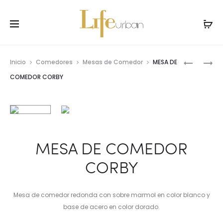
Prod
MESA
MESA
Inicio
Comedores
Mesas de Comedor
MESA DE
DE
DE
navig
COMEDOR CORBY
CENTRO
NOCHE
NOVILLE
CHOLE
MESA DE COMEDOR
CORBY
Mesa de comedor redonda con sobre marmol en color blanco y
base de acero en color dorado.