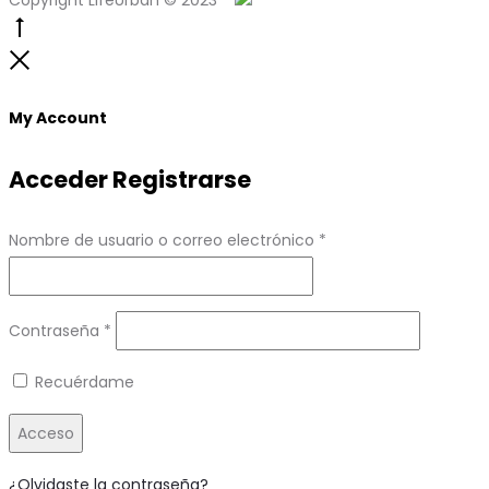
Go
to
Close
top
My Account
Acceder
Registrarse
Obligatorio
Nombre de usuario o correo electrónico
*
Obligatorio
Contraseña
*
Recuérdame
Acceso
¿Olvidaste la contraseña?