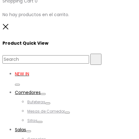
Shopping Cart
0
No hay productos en el carrito.
Close
Product Quick View
Search
Search
for:
NEW IN
Toggle
Comedores
Toggle
Bufeteras
Toggle
Mesas de Comedor
Toggle
Sillas
Toggle
Salas
Toggle