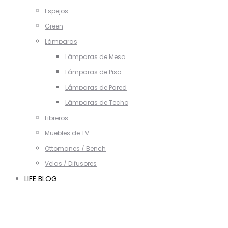
Espejos
Green
Lámparas
Lámparas de Mesa
Lámparas de Piso
Lámparas de Pared
Lámparas de Techo
Libreros
Muebles de TV
Ottomanes / Bench
Velas / Difusores
LIFE BLOG