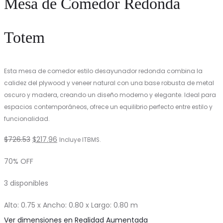
Mesa de Comedor Redonda
Totem
Esta mesa de comedor estilo desayunador redonda combina la
calidez del plywood y veneer natural con una base robusta de metal
oscuro y madera, creando un diseño moderno y elegante. Ideal para
espacios contemporáneos, ofrece un equilibrio perfecto entre estilo y
funcionalidad.
El
El
$
726.53
$
217.96
Incluye ITBMS.
precio
precio
70% OFF
original
actual
3 disponibles
era:
es:
$726.53.
$217.96.
Alto: 0.75 x Ancho: 0.80 x Largo: 0.80 m
Ver dimensiones en Realidad Aumentada