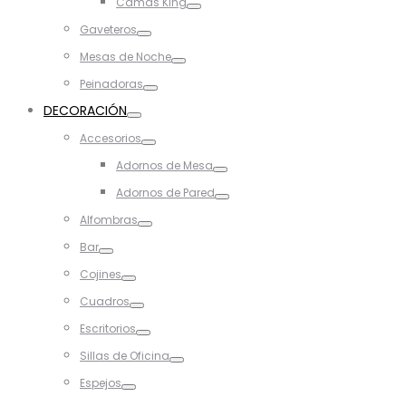
Camas King
Toggle
Gaveteros
Toggle
Mesas de Noche
Toggle
Peinadoras
Toggle
DECORACIÓN
Toggle
Accesorios
Toggle
Adornos de Mesa
Toggle
Adornos de Pared
Toggle
Alfombras
Toggle
Bar
Toggle
Cojines
Toggle
Cuadros
Toggle
Escritorios
Toggle
Sillas de Oficina
Toggle
Espejos
Toggle