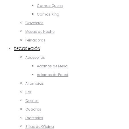
Camas Queen
Camas King
Gaveteros
Mesas de Noche
Peinadoras
DECORACIÓN
Accesorios
Adornos de Mesa
Adornos de Pared
Alfombras
Bar
Cojines
Cuadros
Escritorios
Sillas de Oficina