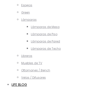
Espejos
Green
Lámparas
Lámparas de Mesa
Lámparas de Piso
Lámparas de Pared
Lámparas de Techo
Libreros
Muebles de TV
Ottomanes / Bench
Velas / Difusores
LIFE BLOG