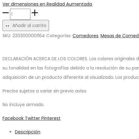
Ver dimensiones en Realidad Aumentada
Mesa
de
Añadir al carrito
Comedor
SKU:
2203000001164
Categorías:
Comedores
,
Mesas de Comed
Redonda
Onyx
DECLARACIÓN ACERCA DE LOS COLORES. Los colores originales d
cantidad
su tonalidad en las fotografías debido a la resolución de su pa
adquisición de un producto diferente al visualizado. Los produ
Precios sujetos a variar sin previo aviso.
No incluye armado.
Share
Facebook
Twitter
Pinterest
Descripción