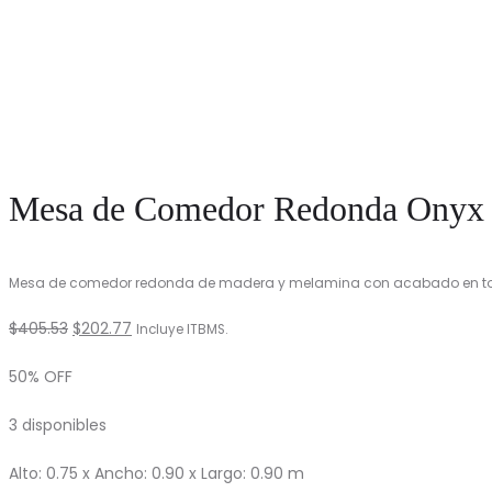
Mesa de Comedor Redonda Onyx
Mesa de comedor redonda de madera y melamina con acabado en to
El
El
$
405.53
$
202.77
Incluye ITBMS.
precio
precio
50% OFF
original
actual
3 disponibles
era:
es:
$405.53.
$202.77.
Alto: 0.75 x Ancho: 0.90 x Largo: 0.90 m