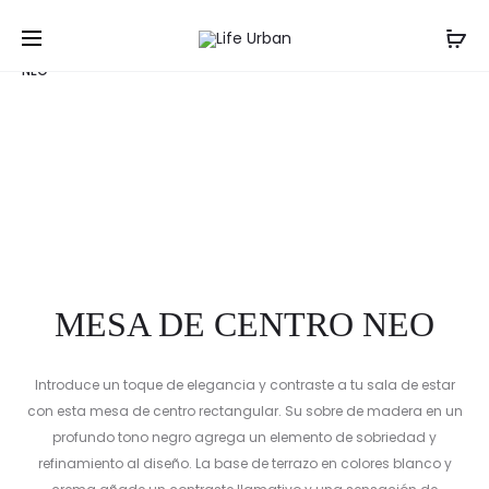
Prod
MESA
SILLA
Inicio
Salas
Mesas de Centro
MESA DE CENTRO
DE
DE
navig
NEO
COMEDO
COMEDO
MESA DE CENTRO NEO
Introduce un toque de elegancia y contraste a tu sala de estar
con esta mesa de centro rectangular. Su sobre de madera en un
profundo tono negro agrega un elemento de sobriedad y
refinamiento al diseño. La base de terrazo en colores blanco y