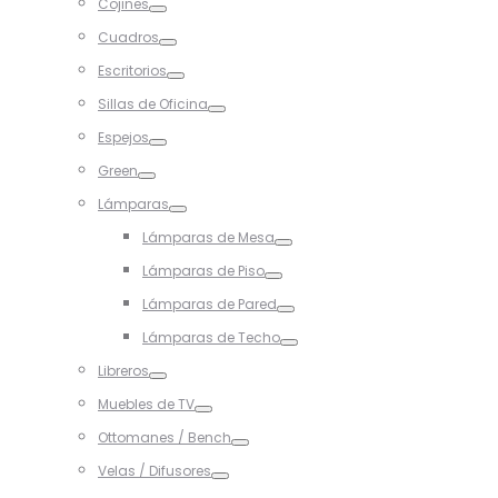
Cojines
Toggle
Cuadros
Toggle
Escritorios
Toggle
Sillas de Oficina
Toggle
Espejos
Toggle
Green
Toggle
Lámparas
Toggle
Lámparas de Mesa
Toggle
Lámparas de Piso
Toggle
Lámparas de Pared
Toggle
Lámparas de Techo
Toggle
Libreros
Toggle
Muebles de TV
Toggle
Ottomanes / Bench
Toggle
Velas / Difusores
Toggle