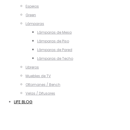
Espejos
Green
Lámparas
Lámparas de Mesa
Lámparas de Piso
Lámparas de Pared
Lámparas de Techo
Libreros
Muebles de TV
Ottomanes / Bench
Velas / Difusores
LIFE BLOG