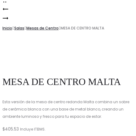
Mesa
Product
Mesa
de
navigation
de
Inicio
Centro
Salas
Mesas de Centro
MESA DE CENTRO MALTA
Centro
Rectangular
Redonda
Slab
Arpa
MESA DE CENTRO MALTA
Esta versión de la mesa de centro redonda Malta combina un sobre
de cerámica blanca con una base de metal blanco, creando un
ambiente luminoso y fresco para tu espacio de estar.
$
405.53
Incluye ITBMS.