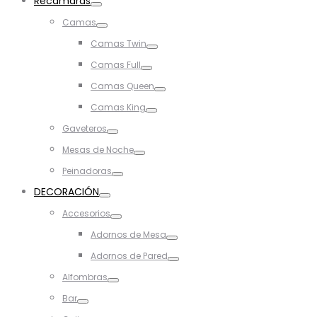
Recámaras
Toggle
Camas
Toggle
Camas Twin
Toggle
Camas Full
Toggle
Camas Queen
Toggle
Camas King
Toggle
Gaveteros
Toggle
Mesas de Noche
Toggle
Peinadoras
Toggle
DECORACIÓN
Toggle
Accesorios
Toggle
Adornos de Mesa
Toggle
Adornos de Pared
Toggle
Alfombras
Toggle
Bar
Toggle