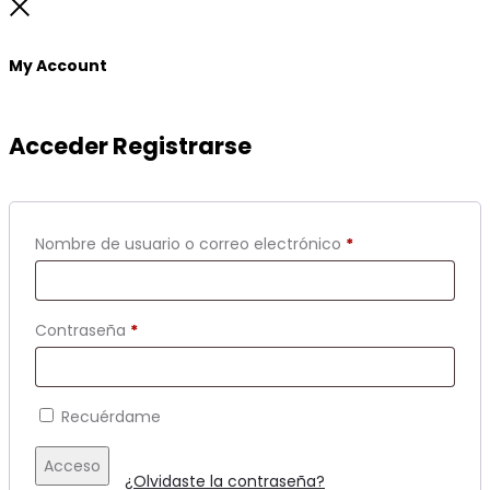
to
Close
top
My Account
Acceder
Registrarse
Obligatorio
Nombre de usuario o correo electrónico
*
Obligatorio
Contraseña
*
Recuérdame
Acceso
¿Olvidaste la contraseña?