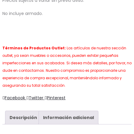
Precios sujetos a variar sin previo aviso.
No incluye armado.
Términos de Productos Outlet:
Los artículos de nuestra sección
outlet, ya sean muebles o accesorios, pueden exhibir pequeñas
imperfecciones en sus acabados. Si desea más detalles, por favor, no
dude en contactarnos. Nuestro compromiso es proporcionarle una
experiencia de compra excepcional, manteniéndolo informado y
asegurando su total satisfacción.
Share
Facebook
Twitter
Pinterest
Descripción
Información adicional