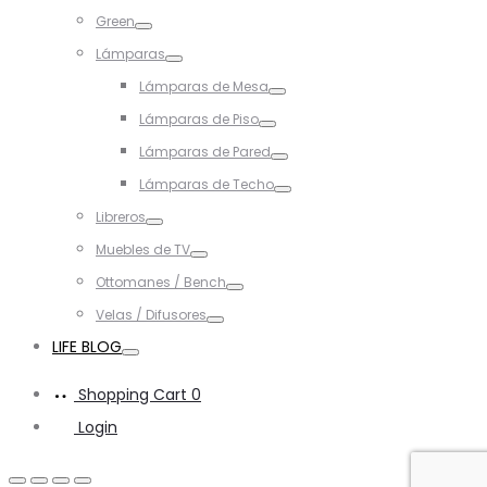
Toggle
Green
Toggle
Lámparas
Toggle
Lámparas de Mesa
Toggle
Lámparas de Piso
Toggle
Lámparas de Pared
Toggle
Lámparas de Techo
Toggle
Libreros
Toggle
Muebles de TV
Toggle
Ottomanes / Bench
Toggle
Velas / Difusores
Toggle
LIFE BLOG
Toggle
Shopping Cart
0
Login