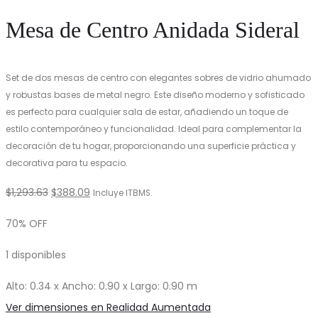
Mesa de Centro Anidada Sideral
Set de dos mesas de centro con elegantes sobres de vidrio ahumado
y robustas bases de metal negro. Este diseño moderno y sofisticado
es perfecto para cualquier sala de estar, añadiendo un toque de
estilo contemporáneo y funcionalidad. Ideal para complementar la
decoración de tu hogar, proporcionando una superficie práctica y
decorativa para tu espacio.
El
El
$
1,293.63
$
388.09
Incluye ITBMS.
precio
precio
70% OFF
original
actual
1 disponibles
era:
es:
$1,293.63.
$388.09.
Alto: 0.34 x Ancho: 0.90 x Largo: 0.90 m
Ver dimensiones en Realidad Aumentada