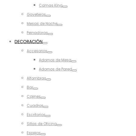
Toggle
Camas King
Toggle
Gaveteros
Toggle
Mesas de Noche
Toggle
Peinadoras
Toggle
DECORACIÓN
Toggle
Accesorios
Toggle
Adornos de Mesa
Toggle
Adornos de Pared
Toggle
Alfombras
Toggle
Bar
Toggle
Cojines
Toggle
Cuadros
Toggle
Escritorios
Toggle
Sillas de Oficina
Toggle
Espejos