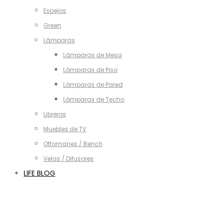
Espejos
Green
Lámparas
Lámparas de Mesa
Lámparas de Piso
Lámparas de Pared
Lámparas de Techo
Libreros
Muebles de TV
Ottomanes / Bench
Velas / Difusores
LIFE BLOG