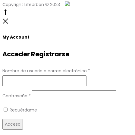
Copyright LifeUrban © 2023
Go
to
Close
top
My Account
Acceder
Registrarse
Obligatorio
Nombre de usuario o correo electrónico
*
Obligatorio
Contraseña
*
Recuérdame
Acceso