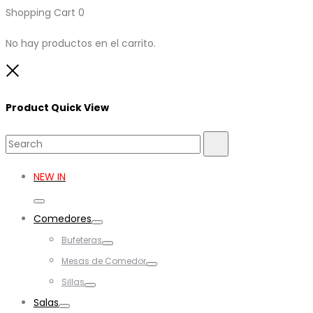
Shopping Cart
0
No hay productos en el carrito.
Close
Product Quick View
Search
Search
for:
NEW IN
Toggle
Comedores
Toggle
Bufeteras
Toggle
Mesas de Comedor
Toggle
Sillas
Toggle
Salas