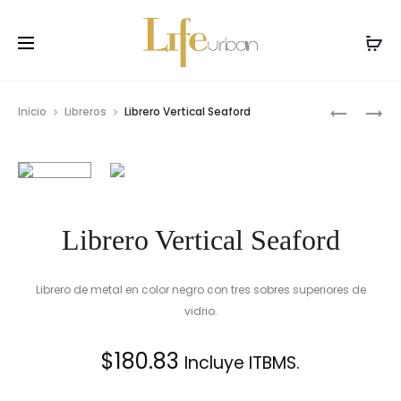
Prod
CONSOL
PEINADO
Inicio
Libreros
Librero Vertical Seaford
TUSCAN
NOVA
navig
Librero Vertical Seaford
Librero de metal en color negro con tres sobres superiores de
vidrio.
$
180.83
Incluye ITBMS.