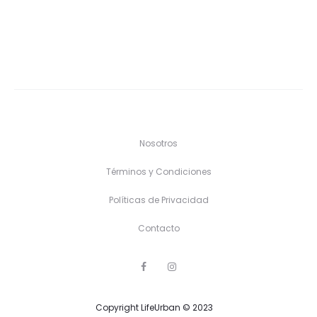
Nosotros
Términos y Condiciones
Políticas de Privacidad
Contacto
F
I
a
n
c
s
e
t
Copyright LifeUrban © 2023
b
a
o
g