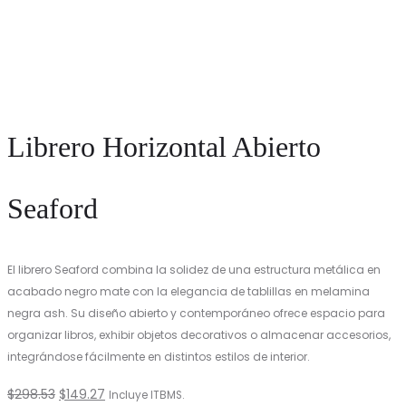
Librero Horizontal Abierto
Seaford
El librero Seaford combina la solidez de una estructura metálica en
acabado negro mate con la elegancia de tablillas en melamina
negra ash. Su diseño abierto y contemporáneo ofrece espacio para
organizar libros, exhibir objetos decorativos o almacenar accesorios,
integrándose fácilmente en distintos estilos de interior.
El
El
$
298.53
$
149.27
Incluye ITBMS.