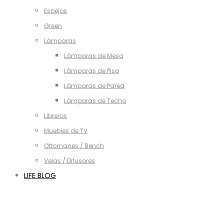
Espejos
Green
Lámparas
Lámparas de Mesa
Lámparas de Piso
Lámparas de Pared
Lámparas de Techo
Libreros
Muebles de TV
Ottomanes / Bench
Velas / Difusores
LIFE BLOG