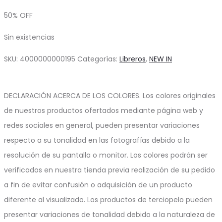
precio
precio
50% OFF
original
actual
Sin existencias
era:
es:
$298.53.
$149.27.
SKU:
4000000000195
Categorías:
Libreros
,
NEW IN
DECLARACIÓN ACERCA DE LOS COLORES. Los colores originales
de nuestros productos ofertados mediante página web y
redes sociales en general, pueden presentar variaciones
respecto a su tonalidad en las fotografías debido a la
resolución de su pantalla o monitor. Los colores podrán ser
verificados en nuestra tienda previa realización de su pedido
a fin de evitar confusión o adquisición de un producto
diferente al visualizado. Los productos de terciopelo pueden
presentar variaciones de tonalidad debido a la naturaleza de