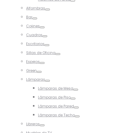
Toggle
Alfombras
Toggle
Bar
Toggle
Cojines
Toggle
Cuadros
Toggle
Escritorios
Toggle
Sillas de Oficina
Toggle
Espejos
Toggle
Green
Toggle
Lámparas
Toggle
Lámparas de Mesa
Toggle
Lámparas de Piso
Toggle
Lámparas de Pared
Toggle
Lámparas de Techo
Toggle
Libreros
Toggle
Muebles de TV