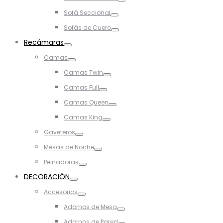
Toggle
Sofá Seccional
Toggle
Sofás de Cuero
Toggle
Recámaras
Toggle
Camas
Toggle
Camas Twin
Toggle
Camas Full
Toggle
Camas Queen
Toggle
Camas King
Toggle
Gaveteros
Toggle
Mesas de Noche
Toggle
Peinadoras
Toggle
DECORACIÓN
Toggle
Accesorios
Toggle
Adornos de Mesa
Toggle
Adornos de Pared