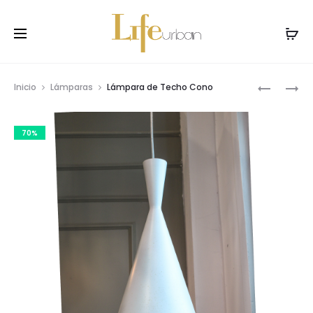
Prod
LÁMPARA
LÁMPARA
Inicio
Lámparas
Lámpara de Techo Cono
DE
DE
navig
TECHO
TECHO
70%
SCANDI