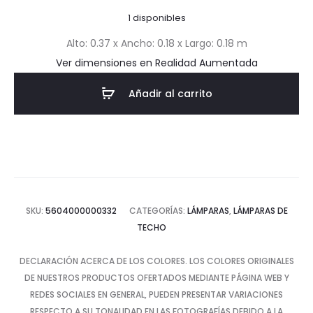
actual
original
1 disponibles
es:
era:
Alto: 0.37 x Ancho: 0.18 x Largo: 0.18 m
Ver dimensiones en Realidad Aumentada
$18.94.
$63.13.
Añadir al carrito
SKU:
5604000000332
CATEGORÍAS:
LÁMPARAS
,
LÁMPARAS DE
TECHO
DECLARACIÓN ACERCA DE LOS COLORES. LOS COLORES ORIGINALES
DE NUESTROS PRODUCTOS OFERTADOS MEDIANTE PÁGINA WEB Y
REDES SOCIALES EN GENERAL, PUEDEN PRESENTAR VARIACIONES
RESPECTO A SU TONALIDAD EN LAS FOTOGRAFÍAS DEBIDO A LA