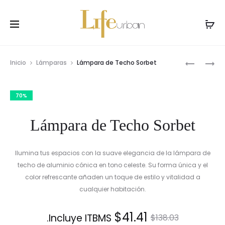
Prod
LÁMPARA
LÁMPARA
Inicio
Lámparas
Lámpara de Techo Sorbet
DE
DE
navig
TECHO
TECHO
70%
TROMPET
Lámpara de Techo Sorbet
Ilumina tus espacios con la suave elegancia de la lámpara de
techo de aluminio cónica en tono celeste. Su forma única y el
color refrescante añaden un toque de estilo y vitalidad a
cualquier habitación.
El
El
$
41.41
Incluye ITBMS.
$
138.03