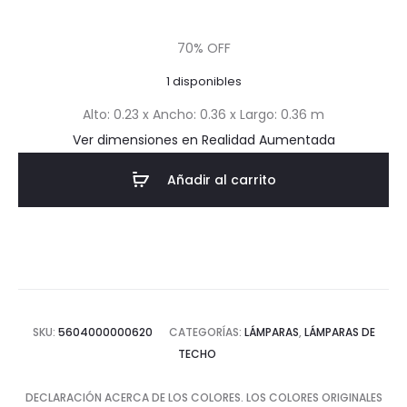
precio
precio
70% OFF
actual
original
1 disponibles
es:
era:
Alto: 0.23 x Ancho: 0.36 x Largo: 0.36 m
Ver dimensiones en Realidad Aumentada
$41.41.
$138.03.
Añadir al carrito
SKU:
5604000000620
CATEGORÍAS:
LÁMPARAS
,
LÁMPARAS DE
TECHO
DECLARACIÓN ACERCA DE LOS COLORES. LOS COLORES ORIGINALES