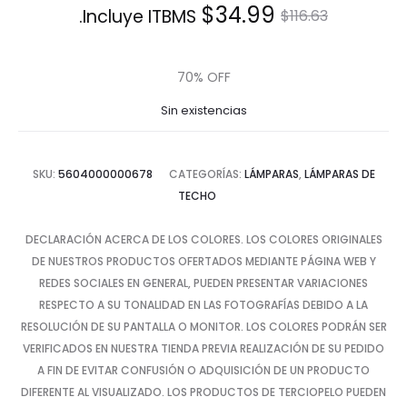
El
El
$
34.99
Incluye ITBMS.
$
116.63
precio
precio
70% OFF
actual
original
Sin existencias
es:
era:
SKU:
5604000000678
CATEGORÍAS:
LÁMPARAS
,
LÁMPARAS DE
$34.99.
$116.63.
TECHO
DECLARACIÓN ACERCA DE LOS COLORES. LOS COLORES ORIGINALES
DE NUESTROS PRODUCTOS OFERTADOS MEDIANTE PÁGINA WEB Y
REDES SOCIALES EN GENERAL, PUEDEN PRESENTAR VARIACIONES
RESPECTO A SU TONALIDAD EN LAS FOTOGRAFÍAS DEBIDO A LA
RESOLUCIÓN DE SU PANTALLA O MONITOR. LOS COLORES PODRÁN SER
VERIFICADOS EN NUESTRA TIENDA PREVIA REALIZACIÓN DE SU PEDIDO
A FIN DE EVITAR CONFUSIÓN O ADQUISICIÓN DE UN PRODUCTO
DIFERENTE AL VISUALIZADO. LOS PRODUCTOS DE TERCIOPELO PUEDEN