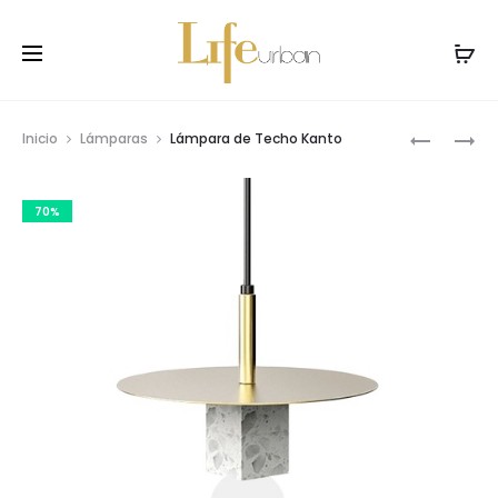
Prod
LÁMPARA
LÁMPARA
Inicio
Lámparas
Lámpara de Techo Kanto
DE
DE
navig
TECHO
TECHO
70%
ECLIPSE